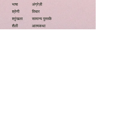
भाषा
अंग्रेज़ी
श्रेणी
विचार
श्रृंखला
सामान्य पुस्तकें
शैली
आत्मकथा
स्तर
मुफ़्त
परीक्षा
कोई भी नहीं
Information
Author
Mridul
Mazumdar
Adapted by
अभी तक कोई समीक्षा नहीं
अपने विचार साझा करें। समीक्षा लिखने वाले पहले
Language
English
व्यक्ति बनें।
Category
thoughts
समीक्षा लिखें
Series
General Books