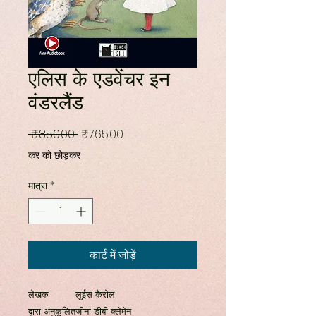
एलिस के एडवेंचर इन
वंडरलैंड
नियमित
बिक्री
 ₹850.00 
₹765.00
मूल्य
मूल्य
कर को छोड़कर
मात्रा
*
कार्ट में जोड़ें
लेखक
लुईस कैरोल
द्वारा अनुकूलित
जीना डीबी क्लेमेन