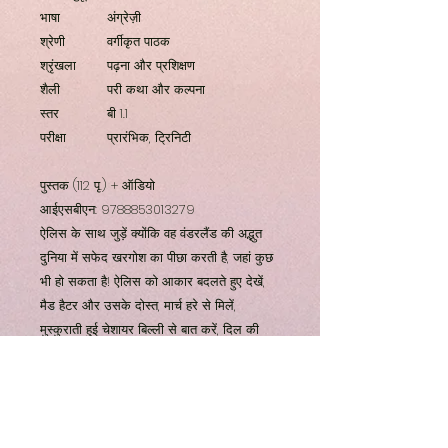
भाषा
अंग्रेज़ी
श्रेणी
वर्गीकृत पाठक
श्रृंखला
पढ़ना और प्रशिक्षण
शैली
परी कथा और कल्पना
स्तर
बी 1.1
परीक्षा
प्रारंभिक, ट्रिनिटी
पुस्तक (112 पृ.) + ऑडियो
आईएसबीएन: 9788853013279
ऐलिस के साथ जुड़ें क्योंकि वह वंडरलैंड की अद्भुत
दुनिया में सफेद खरगोश का पीछा करती है, जहां कुछ
भी हो सकता है! ऐलिस को आकार बदलते हुए देखें,
मैड हैटर और उसके दोस्त, मार्च हरे से मिलें,
मुस्कुराती हुई चेशायर बिल्ली से बात करें, दिल की
रानी के साथ क्रोकेट का खेल खेलें, अब तक के
सबसे अजीब परीक्षण का गवाह बनें और इस देश में
कभी न खत्म होने वाले रोमांच का आनंद लें। सपने!
डोजियर
: