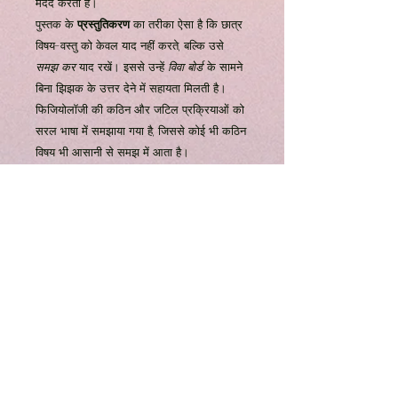
मदद करता है।
पुस्तक के
प्रस्तुतिकरण
का तरीका ऐसा है कि छात्र
विषय-वस्तु को केवल याद नहीं करते, बल्कि उसे
समझ कर
याद रखें। इससे उन्हें
विवा बोर्ड
के सामने
बिना झिझक के उत्तर देने में सहायता मिलती है।
फिजियोलॉजी की कठिन और जटिल प्रक्रियाओं को
सरल भाषा में समझाया गया है, जिससे कोई भी कठिन
विषय भी आसानी से समझ में आता है।
हालांकि इस पुस्तक का
मुख्य संस्करण
आमतौर पर
अंग्रेज़ी में मिलता है, इसका उपयोग इसलिए भी
महत्वपूर्ण है क्योंकि यह छात्रों के
विवा अभ्यास
को
व्यवस्थित रूप से तैयार करता है। पाठ्यक्रम की
ज़रूरतों के हिसाब से महत्वपूर्ण विषयों को कवर करता
है और विद्यार्थियों को वास्तविक परीक्षा-जैसे प्रश्नों के
उत्तर तैयार करने में मदद करता है।
इस प्रकार
Viva Voce in Physiology
Dr.
Varun Malhotra की एक उपयोगी और प्रभावी
गाइड है जो फिजियोलॉजी के मौखिक परीक्षाओं के
लिए छात्रों को समर्थ बनाती है।